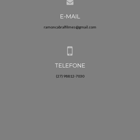
E-MAIL
ramoncabralfilmes@gmail.com
TELEFONE
(27) 98812-7030