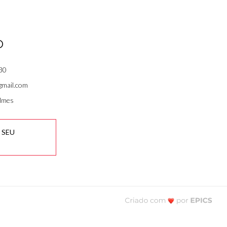
O
30
gmail.com
lmes
 SEU